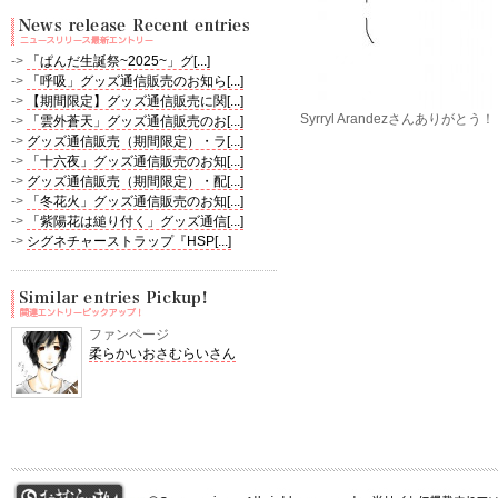
->
「ぱんだ生誕祭~2025~」グ[...]
->
「呼吸」グッズ通信販売のお知ら[...]
->
【期間限定】グッズ通信販売に関[...]
Syrryl Arandezさんありがとう
->
「雲外蒼天」グッズ通信販売のお[...]
->
グッズ通信販売（期間限定）・ラ[...]
->
「十六夜」グッズ通信販売のお知[...]
->
グッズ通信販売（期間限定）・配[...]
->
「冬花火」グッズ通信販売のお知[...]
->
「紫陽花は縋り付く」グッズ通信[...]
->
シグネチャーストラップ『HSP[...]
ファンページ
柔らかいおさむらいさん