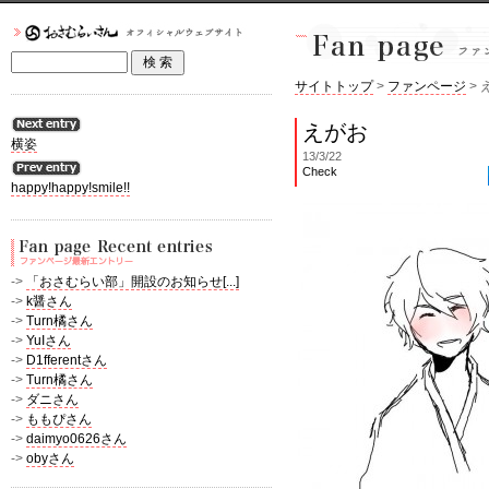
サイトトップ
>
ファンページ
> 
えがお
横姿
13/3/22
Check
happy!happy!smile!!
->
「おさむらい部」開設のお知らせ[...]
->
k醤さん
->
Turn橘さん
->
YuIさん
->
D1fferentさん
->
Turn橘さん
->
ダニさん
->
ももぴさん
->
daimyo0626さん
->
obyさん