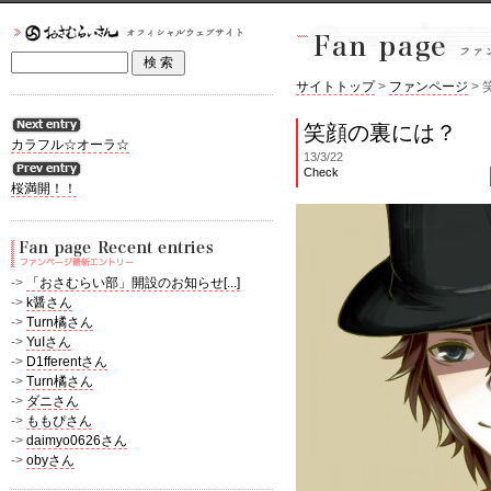
サイトトップ
>
ファンページ
>
笑顔の裏には？
カラフル☆オーラ☆
13/3/22
Check
桜満開！！
->
「おさむらい部」開設のお知らせ[...]
->
k醤さん
->
Turn橘さん
->
YuIさん
->
D1fferentさん
->
Turn橘さん
->
ダニさん
->
ももぴさん
->
daimyo0626さん
->
obyさん