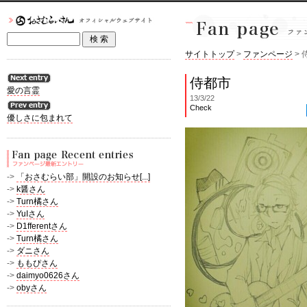
サイトトップ
>
ファンページ
> 
侍都市
愛の言霊
13/3/22
Check
優しさに包まれて
->
「おさむらい部」開設のお知らせ[...]
->
k醤さん
->
Turn橘さん
->
YuIさん
->
D1fferentさん
->
Turn橘さん
->
ダニさん
->
ももぴさん
->
daimyo0626さん
->
obyさん