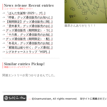
->
「ぱんだ生誕祭~2025~」グ[...]
->
「呼吸」グッズ通信販売のお知ら[...]
->
【期間限定】グッズ通信販売に関[...]
藤原さんありがとう！！
->
「雲外蒼天」グッズ通信販売のお[...]
->
グッズ通信販売（期間限定）・ラ[...]
->
「十六夜」グッズ通信販売のお知[...]
->
グッズ通信販売（期間限定）・配[...]
->
「冬花火」グッズ通信販売のお知[...]
->
「紫陽花は縋り付く」グッズ通信[...]
->
シグネチャーストラップ『HSP[...]
関連エントリーが見つかりませんでした。