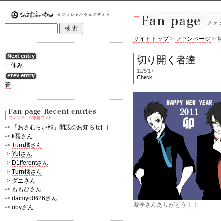
サイトトップ
>
ファンページ
>
切り開く者達
一休み
11/5/17
Check
蒼
->
「おさむらい部」開設のお知らせ[...]
->
k醤さん
->
Turn橘さん
->
YuIさん
->
D1fferentさん
->
Turn橘さん
->
ダニさん
->
ももぴさん
->
daimyo0626さん
紫季さんありがとう！！
->
obyさん