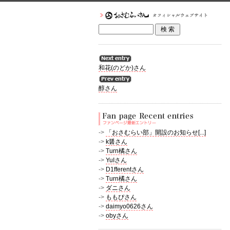
和花(のどか)さん
醇さん
->
「おさむらい部」開設のお知らせ[...]
->
k醤さん
->
Turn橘さん
->
YuIさん
->
D1fferentさん
->
Turn橘さん
->
ダニさん
->
ももぴさん
->
daimyo0626さん
->
obyさん