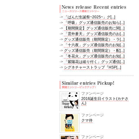
->
「ぱんだ生誕祭~2025~」グ[...]
->
「呼吸」グッズ通信販売のお知ら[...]
->
【期間限定】グッズ通信販売に関[...]
->
「雲外蒼天」グッズ通信販売のお[...]
->
グッズ通信販売（期間限定）・ラ[...]
->
「十六夜」グッズ通信販売のお知[...]
->
グッズ通信販売（期間限定）・配[...]
->
「冬花火」グッズ通信販売のお知[...]
->
「紫陽花は縋り付く」グッズ通信[...]
->
シグネチャーストラップ『HSP[...]
ファンページ
2016誕生日イラスト(カナさ
ん)
ファンページ
クマ侍
ファンページ