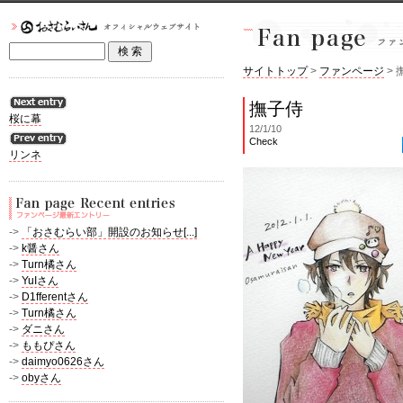
サイトトップ
>
ファンページ
> 
撫子侍
桜に幕
12/1/10
Check
リンネ
->
「おさむらい部」開設のお知らせ[...]
->
k醤さん
->
Turn橘さん
->
YuIさん
->
D1fferentさん
->
Turn橘さん
->
ダニさん
->
ももぴさん
->
daimyo0626さん
->
obyさん