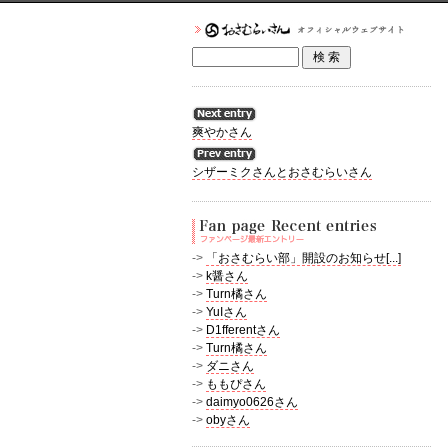
爽やかさん
シザーミクさんとおさむらいさん
->
「おさむらい部」開設のお知らせ[...]
->
k醤さん
->
Turn橘さん
->
YuIさん
->
D1fferentさん
->
Turn橘さん
->
ダニさん
->
ももぴさん
->
daimyo0626さん
->
obyさん