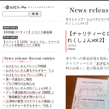
サイトトップ
>
ニュースリリー
れくしょんvol.2】
【4/28超パーティー】ニコニコ超会議
【チャリティーＣ
れくしょんvol.2】
【イベント】12/20「かえしうた」リリース
イベント＠原宿ニコニコ本社
12/3/10
Check
赤十字への募金経過を報告
チャリティーＣＤ
「おさむら
->
おさむらいさんアレンジTAB譜
料のみ除く）及び募金箱での募
->
おさむらいさん新モデルギター「[...]
->
おさむらいさんアレンジOff [...]
->
第一子誕生のご報告
->
ブログ移行のお知らせ
->
おさむらいさんせれくしょんvo[...]
->
グッズ通信販売のお知らせ【期間[...]
->
『徹底解説で必ず弾ける! ! [...]
->
公演時の新型コロナウイルス感染[...]
->
シグネチャーモデルギター『HJ[...]