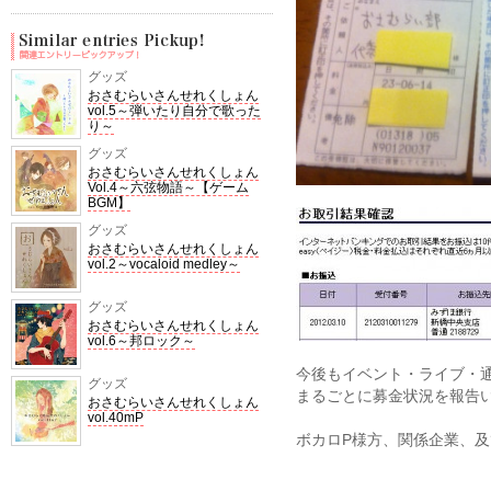
グッズ
おさむらいさんせれくしょん
vol.5～弾いたり自分で歌った
り～
グッズ
おさむらいさんせれくしょん
Vol.4～六弦物語～【ゲーム
BGM】
グッズ
おさむらいさんせれくしょん
vol.2～vocaloid medley～
グッズ
おさむらいさんせれくしょん
vol.6～邦ロック～
今後もイベント・ライブ・
グッズ
まるごとに募金状況を報告
おさむらいさんせれくしょん
vol.40mP
ボカロP様方、関係企業、及